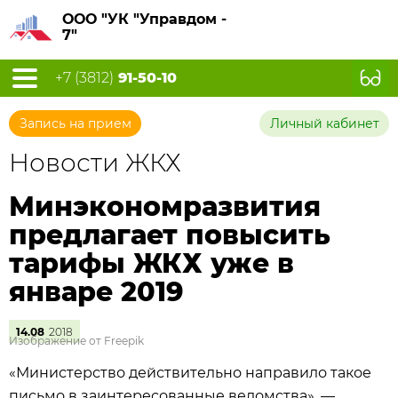
ООО "УК "Управдом -
7"
+7 (3812)
91-50-10
Запись на прием
Личный кабинет
Новости ЖКХ
Минэкономразвития
предлагает повысить
тарифы ЖКХ уже в
январе 2019
14.08
2018
Изображение от Freepik
«Министерство действительно направило такое
письмо в заинтересованные ведомства», —