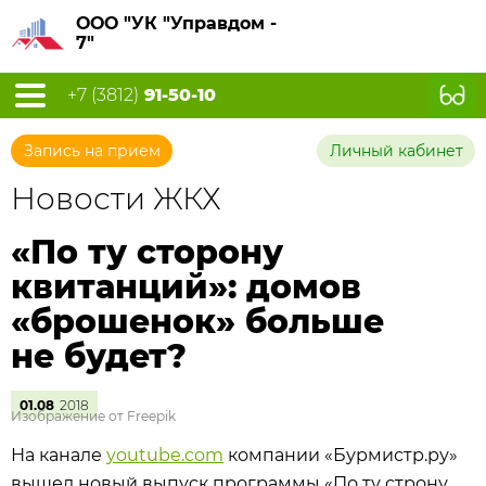
ООО "УК "Управдом -
7"
+7 (3812)
91-50-10
Запись на прием
Личный кабинет
Новости ЖКХ
«По ту сторону
квитанций»: домов
«брошенок» больше
не будет?
01.08
2018
Изображение от Freepik
На канале
youtube.com
компании «Бурмистр.ру»
вышел новый выпуск программы «По ту строну