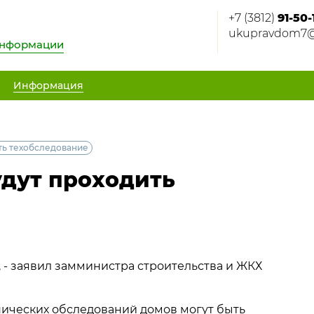
+7 (3812)
91-50-
ukupravdom7@
информации
Информация
ить техобследование
будут проходить
, - заявил замминистра строительства и ЖКХ
нических обследований домов могут быть