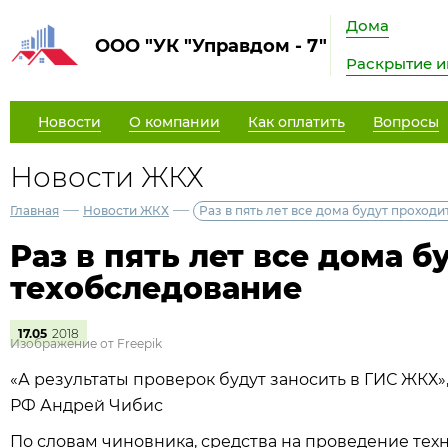
Дома
ООО "УК "Управдом - 7"
Раскрытие 
Новости
О компании
Как оплатить
Вопросы
Новости ЖКХ
—
—
Главная
Новости ЖКХ
Раз в пять лет все дома будут проход
Раз в пять лет все дома 
техобследование
17.05
2018
Изображение от Freepik
«А результаты проверок будут заносить в ГИС ЖКХ»
РФ Андрей Чибис
По словам чиновника, средства на проведение тех